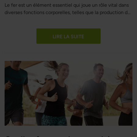
Le fer est un élément essentiel qui joue un rôle vital dans
diverses fonctions corporelles, telles que la production de
globules rouges et le transport de l'oxygène. Cet article a
pour objectif d'approfondir le sujet des niveaux de fer, de
l'hémoglobine et de la ferritine, en fournissant aux
LIRE LA SUITE
lecteurs toutes les informations nécessaires à leur
compréhension.