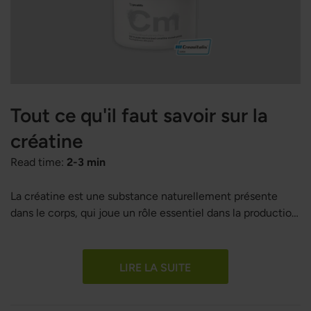
Tout ce qu'il faut savoir sur la
créatine
Read time:
2-3 min
La créatine est une substance naturellement présente
dans le corps, qui joue un rôle essentiel dans la production
d'énergie au niveau des muscles. Elle est particulièrement
connue pour son implication dans les mouvements rapides
et explosifs, ce qui en fait un complément prisé des
LIRE LA SUITE
athlètes et des passionnés de fitness. Mais qu'est-ce que
la créatine exactement, et pourquoi est-elle si courante