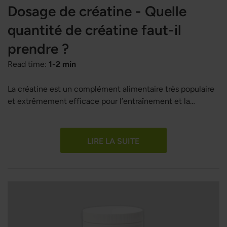
Dosage de créatine - Quelle
quantité de créatine faut-il
prendre ?
Read time:
1-2 min
La créatine est un complément alimentaire très populaire
et extrêmement efficace pour l’entraînement et la
performance. Cependant, une question fréquente que
beaucoup se posent est la suivante : quelle quantité de
créatine faut-il prendre ? Ici, nous examinons de plus près
LIRE LA SUITE
le dosage de la créatine pour obtenir les meilleurs résultats
possibles.