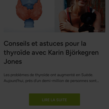
Conseils et astuces pour la
thyroïde avec Karin Björkegren
Jones
Les problèmes de thyroïde ont augmenté en Suède.
Aujourd'hui, près d'un demi-million de personnes sont
diagnostiquées. Karin Björkegren Jones interviewe Patrick
Wahlberg au sujet de la thyroïde. Plusieurs conseils
concrets et recommandations nutritionnelles pour la
LIRE LA SUITE
thyroïde sont présentés dans l'interview. Cet article est un