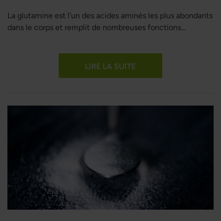
La glutamine est l’un des acides aminés les plus abondants
dans le corps et remplit de nombreuses fonctions
essentielles pour soutenir la santé et le bien-être. Cet
acide aminé joue un rôle central dans le système
immunitaire, la récupération musculaire, le métabolisme,
LIRE LA SUITE
la santé gastro-intestinale et même la qualité du sommeil.