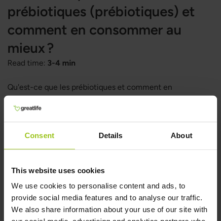
prébiotiques (prébiotiques) et
comment en consommer au
mieux ?
Read time:
3-4 min
Qu'est-ce que les prébiotiques et comment en
consommer au mieux ? Quelle est la différence entre
prébiotiques et probiotiques ?
Consent
Details
About
LIRE LA SUITE
This website uses cookies
We use cookies to personalise content and ads, to
provide social media features and to analyse our traffic.
We also share information about your use of our site with