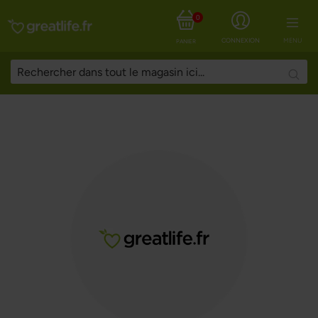
0
Start
Greatlife Magazine
Auteurs
Greatlife.fr
CONNEXION
MENU
PANIER
Searc