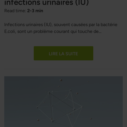
infections urinaires (IU)
Read time:
2-3 min
Infections urinaires (IU), souvent causées par la bactérie
E.coli, sont un problème courant qui touche de
nombreuses personnes à travers le monde, en particulier
les femmes. Bien que les antibiotiques soient
fréquemment utilisés pour traiter ces infections, l’intérêt
LIRE LA SUITE
pour des alternatives naturelles a considérablement
augmenté. Le D-Mannose, un type de sucre présent dans
certains fruits, a suscité beaucoup d’attention pour sa
capacité potentielle à traiter et prévenir les IU.