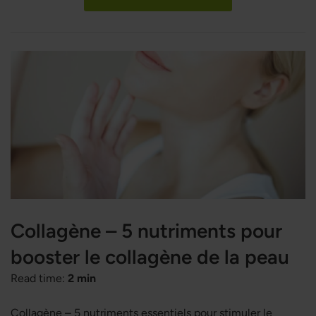
des symptômes d'asthme. Les pollens de bouleau, de
graminées et d'herbe à poux figurent parmi les allergènes
les plus courants. Découvrez nos 5 conseils simples pour
prévenir les allergies au pollen et profiter pleinement des
activités en plein air.
Collagène – 5 nutriments pour
booster le collagène de la peau
Read time:
2 min
Collagène – 5 nutriments essentiels pour stimuler le