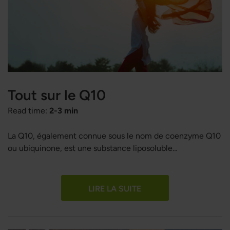
Tout sur le Q10
Read time:
2-3 min
La Q10, également connue sous le nom de coenzyme Q10
ou ubiquinone, est une substance liposoluble
naturellement présente dans toutes les cellules du corps.
Elle joue un rôle central dans la production d'énergie
cellulaire en participant à la chaîne de transport des
LIRE LA SUITE
électrons dans les mitochondries, un processus essentiel
pour la production d'ATP. La Q10 agit également comme
un puissant antioxydant, protégeant les membranes