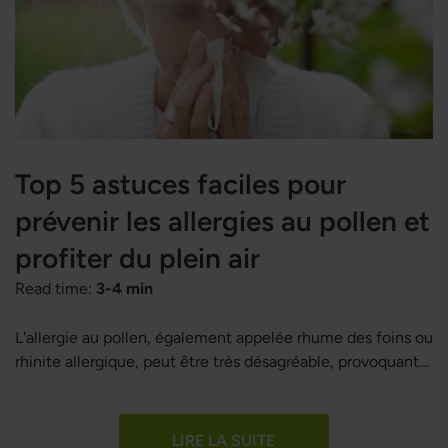
Top 5 astuces faciles pour
prévenir les allergies au pollen et
profiter du plein air
Read time:
3-4 min
L'allergie au pollen, également appelée rhume des foins ou
rhinite allergique, peut être très désagréable, provoquant
des symptômes allant de légers à sévères, comme des
yeux rouges et irrités, un nez qui coule, une congestion
nasale, des éternuements, une fatigue intense, ainsi que
LIRE LA SUITE