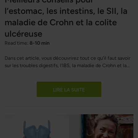
l’estomac, les intestins, le SII, la
maladie de Crohn et la colite
ulcéreuse
Read time:
8-10 min
Dans cet article, vous découvrirez tout ce qu'il faut savoir
sur les troubles digestifs, l'IBS, la maladie de Crohn et la
rectocolite hémorragique. Vous y trouverez également des
conseils pratiques et des astuces pour rétablir facilement
l’équilibre de votre système digestif.
LIRE LA SUITE