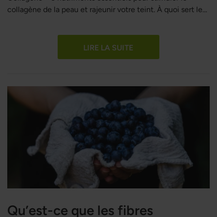
collagène de la peau et rajeunir votre teint. À quoi sert le
collagène ? Est-il possible de rajeunir la peau grâce au
collagène ? Découvrez les cinq nutriments indispensables
à ne pas manquer si vous souhaitez renforcer la production
LIRE LA SUITE
de collagène dans votre peau.
Qu’est-ce que les fibres