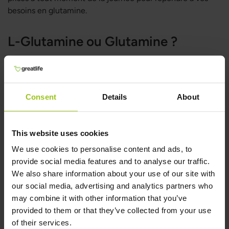
besoins en glutamine.
L-Glutamine ou Glutamine ?
Le "L" dans L-glutamine signifie "lévogyre", indiquant qu'il
s'agit de la forme naturelle utilisée par le corps. Dans les
suppléments et produits de santé, le terme "glutamine"
fait généralement référence à la L-glutamine, car c'est la
Consent
Details
About
forme biologiquement active dont le corps a besoin. Ainsi,
dans le contexte des suppléments et de la santé, les
termes sont souvent utilisés de manière interchangeable,
This website uses cookies
mais le terme correct pour cet acide aminé est L-
We use cookies to personalise content and ads, to
glutamine.
provide social media features and to analyse our traffic.
We also share information about your use of our site with
Achetez des suppléments de
our social media, advertising and analytics partners who
may combine it with other information that you’ve
glutamine bon marché en ligne
provided to them or that they’ve collected from your use
chez Greatlife
of their services.