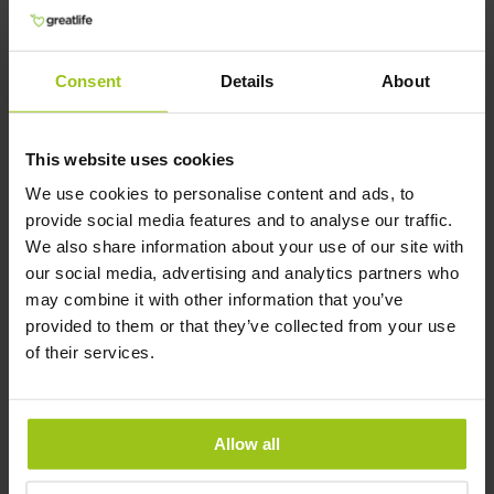
Cuivre et Histamine
Consent
Details
About
Le cuivre joue un rôle significatif dans le métabolisme de
l'histamine, une substance chimique impliquée dans la
réponse immunitaire et l'inflammation. L'histamine peut
This website uses cookies
provoquer des réactions allergiques et d'autres symptômes
tels que démangeaisons, éternuements et éruptions
We use cookies to personalise content and ads, to
cutanées. Le cuivre aide à dégrader l'histamine, ce qui
provide social media features and to analyse our traffic.
peut contribuer à réduire les niveaux d'histamine et les
We also share information about your use of our site with
symptômes associés. Par conséquent, des niveaux
our social media, advertising and analytics partners who
adéquats de cuivre peuvent être bénéfiques pour les
may combine it with other information that you’ve
personnes souffrant de conditions liées à l'histamine,
provided to them or that they’ve collected from your use
telles que les allergies, l'asthme et d'autres affections
of their services.
inflammatoires. Les suppléments de cuivre peuvent être
avantageux pour les personnes ayant des problèmes
d'histamine.
Allow all