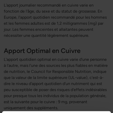
L'apport journalier recommandé en cuivre varie en
fonction de l'âge, du sexe et du statut de grossesse. En
Europe, l'apport quotidien recommandé pour les hommes
et les femmes adultes est de 1,2 milligrammes (mg) par
jour. Les femmes enceintes et allaitantes peuvent
nécessiter une quantité légèrement supérieure.
Apport Optimal en Cuivre
L'apport quotidien optimal en cuivre varie d'une personne
à l'autre, mais l'une des sources les plus fiables en matière
de nutrition, le Council for Responsible Nutrition, indique
que la valeur de la limite supérieure (UL-value), c'est-à-
dire le niveau d'apport quotidien d'un nutriment qui est
peu susceptible de poser des risques d'effets indésirables
pour presque tous les individus de la population générale,
est la suivante pour le cuivre : 9 mg, provenant
uniquement des suppléments.