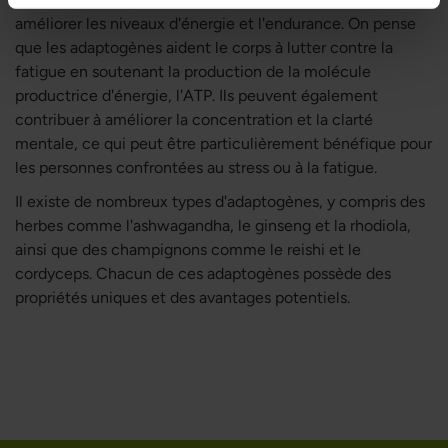
améliorer les niveaux d'énergie et l'endurance. On pense
que les adaptogènes aident le corps à lutter contre la
fatigue en soutenant la production de la molécule
productrice d'énergie, l'ATP. Ils peuvent également
contribuer à améliorer la concentration et la clarté
mentale, ce qui peut être particulièrement bénéfique pour
les personnes confrontées au stress ou à la fatigue.
Il existe de nombreux types d'adaptogènes, y compris des
herbes comme l'ashwagandha, le ginseng et la rhodiola,
ainsi que des champignons comme le reishi et le
cordyceps. Chacun de ces adaptogènes possède des
propriétés uniques et des avantages potentiels.