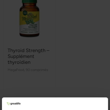
Thyroid Strength –
Supplément
thyroïdien
MegaFood
,
90 comprimés
39,99 €