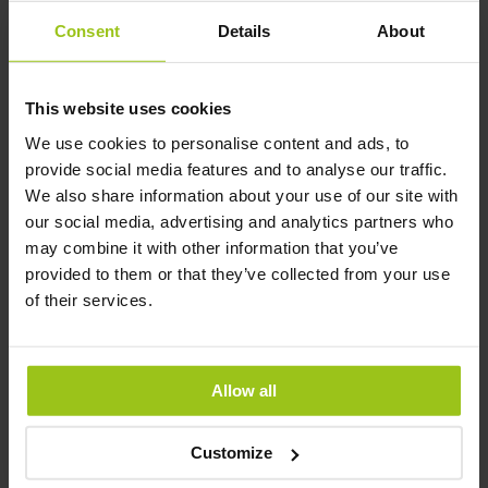
Ajouter au panier
Consent
Details
About
This website uses cookies
Les Bienfaits des Adaptogènes
We use cookies to personalise content and ads, to
L'un des principaux avantages des adaptogènes est leur
provide social media features and to analyse our traffic.
capacité à aider le corps à faire face au stress. Le stress est
We also share information about your use of our site with
une partie naturelle de la vie, mais le stress chronique peut
our social media, advertising and analytics partners who
avoir des effets négatifs sur la santé physique et mentale.
may combine it with other information that you’ve
On pense que les adaptogènes aident le corps à s'adapter
provided to them or that they’ve collected from your use
au stress en régulant la production d'hormones de stress,
of their services.
comme le cortisol, et en aidant le corps à retrouver un état
d'équilibre après un événement stressant.
Allow all
Les Adaptogènes Améliorent
l'Énergie
Customize
Un autre avantage des adaptogènes est leur capacité à