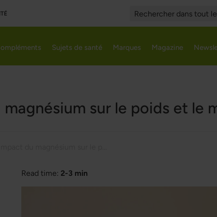
ITÉ
Search
ompléments
Sujets de santé
Marques
Magazine
Newsle
 magnésium sur le poids et le
L'impact du magnésium sur le poids et le métabolisme
Read time:
2-3 min