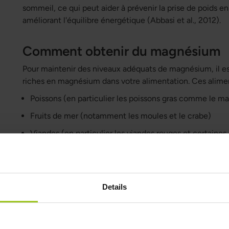
sommeil, ce qui peut aider à prévenir la prise de poids en
améliorant l'équilibre énergétique (Abbasi et al., 2012).
Comment obtenir du magnésium
Pour maintenir des niveaux adéquats de magnésium, il es
riches en magnésium dans votre alimentation. Ces alimen
Poissons (en particulier les poissons gras comme le ma
Fruits de mer (notamment les moules et le crabe)
Viandes (en particulier les viandes rouges et certaines
Volaille
Œufs
Details
Les suppléments de magnésium peuvent être une bonne a
mal à en obtenir suffisamment par l'alimentation. Il est 
bon type de supplément de magnésium et d'éviter les 