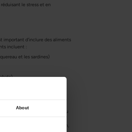
 réduisant le stress et en
t important d'inclure des aliments
ts incluent :
quereau et les sardines)
 abats)
About
lternative pour ceux qui ont du
cependant important de choisir le
formes bon marché de magnésium,