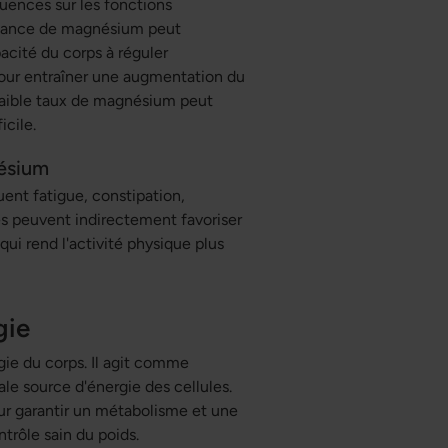
ences sur les fonctions
ffisance de magnésium peut
pacité du corps à réguler
tour entraîner une augmentation du
 faible taux de magnésium peut
icile.
ésium
uent fatigue, constipation,
 peuvent indirectement favoriser
qui rend l'activité physique plus
gie
gie du corps. Il agit comme
ale source d'énergie des cellules.
ur garantir un métabolisme et une
trôle sain du poids.