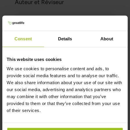
Auteur et Réviseur
Auteur:
Greatlife.fr ,
Les meilleurs en santé
Consent
Details
About
Réviseur:
Teresa Husén, Thérapeute en nutrition en
médecine fonctionnelle
This website uses cookies
Dernière mise à jour:
We use cookies to personalise content and ads, to
16 Juin 2026
provide social media features and to analyse our traffic.
We also share information about your use of our site with
our social media, advertising and analytics partners who
Références et sources scientifiques
may combine it with other information that you’ve
Montrer la référence
provided to them or that they’ve collected from your use
of their services.
Produits associés