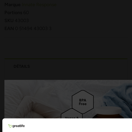
Marque
Innate Response
Portions
60
SKU
43003
EAN
0 51494 43003 3
DÉTAILS
Magnesium 300
Magnesium 300 d'Innate Response contient trois
formes de magnésium hautement absorbables qui
contribuent à réduire la fatigue et à maintenir une
fonction musculaire normale. Magnesium 300