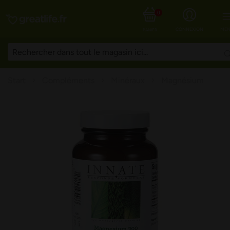
0
CONNEXION
MEN
PANIER
Start
Compléments
Minéraux
Magnésium