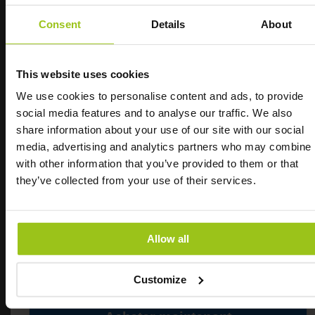
contient également des épinards, naturellement
riches en magnésium, avec une quantité d'oxalates
Consent
Details
About
extrêmement faible.
Magnesium 300 contribue à l'équilibre
This website uses cookies
électrolytique, à un métabolisme énergétique
normal et au bon fonctionnement du système
We use cookies to personalise content and ads, to provide
nerveux. Magnesium 300 contribue également à la
social media features and to analyse our traffic. We also
Découvrez notre
synthèse normale des protéines, au maintien de
share information about your use of our site with our social
l'intégrité des os et des dents. Peu connu de tous,
media, advertising and analytics partners who may combine i
meilleur magnésium
le magnésium contribue aussi à une fonction
with other information that you’ve provided to them or that
psychologique normale et joue un rôle dans le
they’ve collected from your use of their services.
processus de division cellulaire.
"J'ai essayé plusieurs autres types de magnésium
Vous aimeriez essayer notre meilleur magnésium ?
de bonne qualité, et ils ont effectivement
Découvrez
Magnesium M4
.
Allow all
fonctionné assez bien, mais rien ne se compare à
celui-ci. Il est vraiment d'une autre catégorie !"
– Agneta
Customize
INGRÉDIENTS