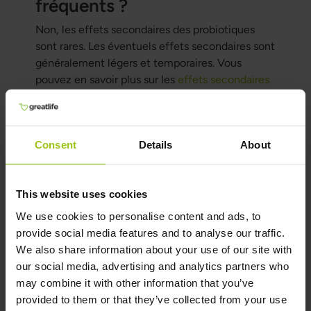
fréquents ?
Non, les effets secondaires des probiotiques
sont rares. Les éventuels effets secondaires sont
généralement légers et temporaires. Vous
pouvez en savoir plus sur les
effets secondaires
des probiotiques
dans cet article.
Auteur et Réviseur
Consent
Details
About
Auteur:
Greatlife.fr ,
Les meilleurs en santé
This website uses cookies
We use cookies to personalise content and ads, to
Réviseur:
provide social media features and to analyse our traffic.
Teresa Husén, Thérapeute en nutrition en
We also share information about your use of our site with
médecine fonctionnelle
our social media, advertising and analytics partners who
Dernière mise à jour:
may combine it with other information that you’ve
16 Juin 2026
provided to them or that they’ve collected from your use