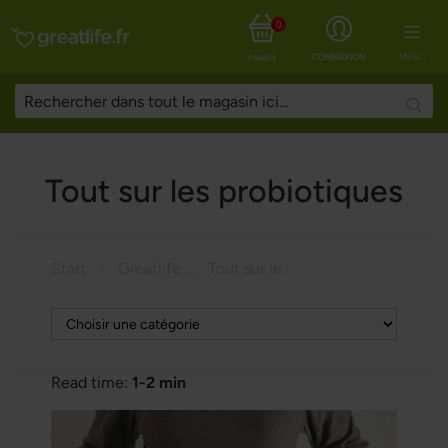
0
CONNEXION
MENU
PANIER
Searc
Tout sur les probiotiques
Start
Greatlife Magazine
Tout sur les probiotiques
Read time:
1-2 min