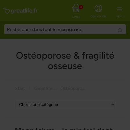
0
CONNEXION
MENU
PANIER
Searc
Ostéoporose & fragilité
osseuse
Start
Greatlife Magazine
Ostéoporose & fragilité osseuse