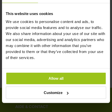
Les cheveux qui grisonnent précocement sont
This website uses cookies
associés à plusieurs troubles hormonaux, au
We use cookies to personalise content and ads, to
vitiligo (une maladie auto-immune entraînant
provide social media features and to analyse our traffic.
une perte de pigmentation de la peau et des
Lire la suite
We also share information about your use of our site with
cheveux) et au processus de vieillissement.
our social media, advertising and analytics partners who
may combine it with other information that you’ve
provided to them or that they’ve collected from your use
of their services.
Allow all
Customize
AIDE & CONTACT