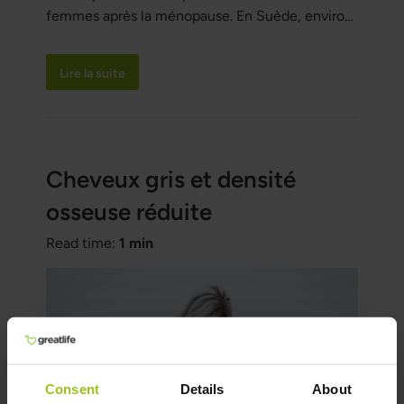
femmes après la ménopause. En Suède, environ
70 000 fractures par an sont attribuées à
l'ostéoporose, principalement au niveau du
Lire la suite
poignet, du bras, de la hanche ou des vertèbres.
Souvent, ce n'est qu'après une fracture que le
problème d'une densité osseuse trop faible est
détecté.
Cheveux gris et densité
osseuse réduite
Read time:
1 min
Consent
Details
About