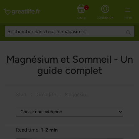
0
CONNEXION
MENU
PANIER
Searc
Magnésium et Sommeil - Un
guide complet
Start
Greatlife Magazine
Magnésium et Sommeil - Un guide complet
Read time:
1-2 min