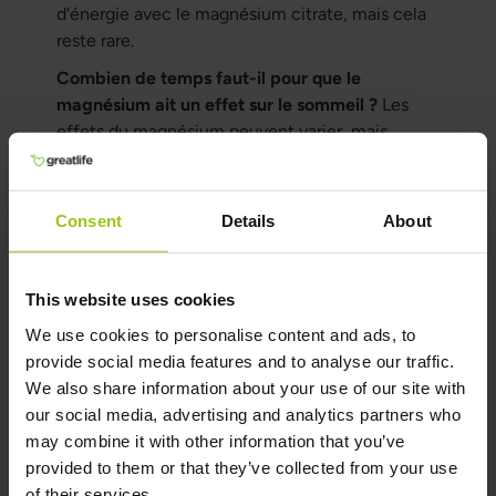
d'énergie avec le magnésium citrate, mais cela
reste rare.
Combien de temps faut-il pour que le
magnésium ait un effet sur le sommeil ?
Les
effets du magnésium peuvent varier, mais
beaucoup constatent une amélioration en
quelques jours à quelques semaines.
Consent
Details
About
Le magnésium a-t-il un impact sur les rêves ?
Certaines personnes rapportent des rêves plus
intenses avec le magnésium, mais cela peut
This website uses cookies
varier d'une personne à l'autre.
We use cookies to personalise content and ads, to
Existe-t-il des formes spécifiques de
provide social media features and to analyse our traffic.
magnésium pour le soir ?
Oui, certaines formes,
We also share information about your use of our site with
comme le
magnésium du soir
, sont
our social media, advertising and analytics partners who
particulièrement adaptées pour favoriser un
may combine it with other information that you’ve
effet apaisant et relaxant, idéal pour le sommeil,
provided to them or that they’ve collected from your use
comme le magnésium bisglycinate ou le
of their services.