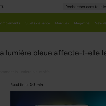
ITÉ
Search
ompléments
Sujets de santé
Marques
Magazine
Newsle
 lumière bleue affecte-t-elle l
Comment la lumière bleue affecte-t-elle le sommeil ?
Read time:
2-3 min