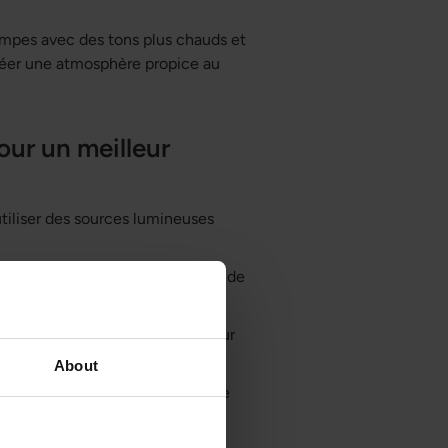
lampes avec des tons plus chauds et
 créer une atmosphère propice au
our un meilleur
utiliser des sources lumineuses
e couleur plus chaudes, autour de
elaxante.
rir suffisamment de lumière pour
About
minosité des écrans et activer le