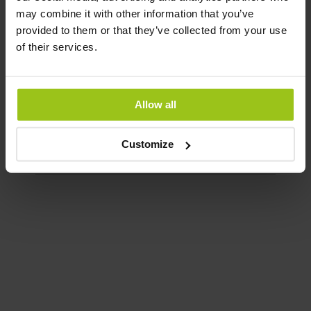
may combine it with other information that you’ve
provided to them or that they’ve collected from your use
Vitamine D3 2000 UI + K2
of their services.
MK7
21,99 €
Allow all
Rating:
100%
Ajouter au panier
Customize