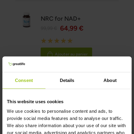
NRC for NAD+
64,99 €
99,99 €
Rating:
100%
Ajouter au panier
Consent
Details
About
Magnesium M4
36,99 €
42,99 €
This website uses cookies
Rating:
We use cookies to personalise content and ads, to
100%
provide social media features and to analyse our traffic.
Ajouter au panier
We also share information about your use of our site with
our social media, advertising and analytics partners who