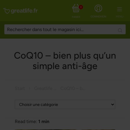
0
CONNEXION
MENU
PANIER
Searc
CoQ10 – bien plus qu’un
simple anti-âge
Start
Greatlife Magazine
CoQ10 – bien plus qu’un simple anti-âge
Read time:
1 min