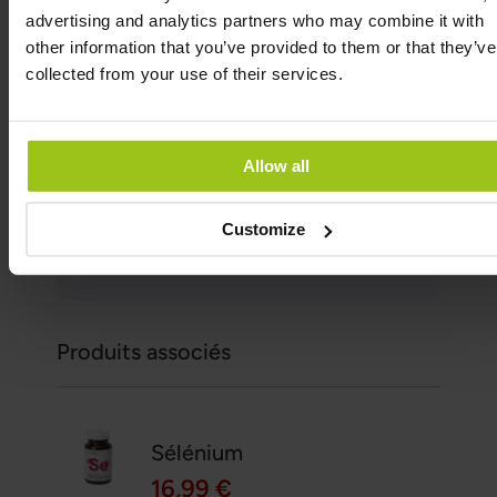
advertising and analytics partners who may combine it with
other information that you’ve provided to them or that they’ve
collected from your use of their services.
Auteur:
Greatlife.fr ,
Les meilleurs en santé
Réviseur:
Allow all
Teresa Husén, Thérapeute en nutrition en
médecine fonctionnelle
Customize
Dernière mise à jour:
11 Mars 2026
Produits associés
Sélénium
16,99 €