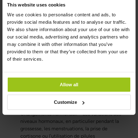
sa vie sans les équilibrer par des probiotiques
This website uses cookies
et un mode de vie adapté, on présente une
We use cookies to personalise content and ads, to
prolifération de Candida.
provide social media features and to analyse our traffic.
Consommation élevée de sucre – Candida
We also share information about your use of our site with
utilise le sucre comme nutriment, et une
our social media, advertising and analytics partners who
alimentation riche en sucres et en glucides
may combine it with other information that you’ve
raffinés peut favoriser sa croissance et sa
provided to them or that they’ve collected from your use
transformation en forme hyphale.
of their services.
Stress – Le stress chronique peut affaiblir le
système immunitaire et modifier l’équilibre
hormonal de l’organisme, ce qui facilite la
Allow all
croissance de Candida sous sa forme
pathogène. La gestion du stress est un facteur
Customize
très important dans le traitement de Candida.
Changements hormonaux – Les variations des
niveaux hormonaux, en particulier pendant la
grossesse, les menstruations, la prise de
cortisone ou l’utilisation de pilules