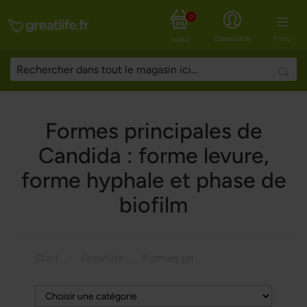
0
CONNEXION
MENU
PANIER
Searc
Formes principales de
Candida : forme levure,
forme hyphale et phase de
biofilm
Start
Greatlife Magazine
Formes principales de Candida : forme levure, forme hyphale et phase de biofilm