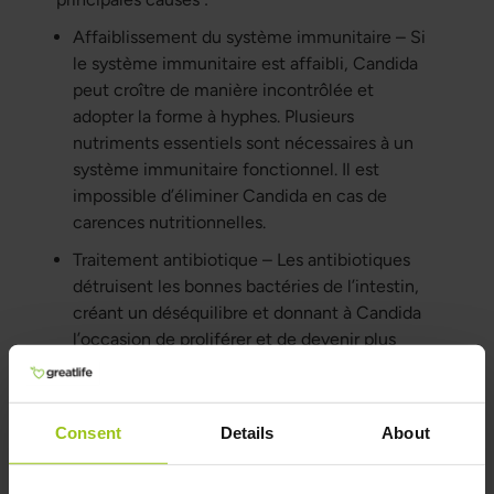
Affaiblissement du système immunitaire – Si
le système immunitaire est affaibli, Candida
peut croître de manière incontrôlée et
adopter la forme à hyphes. Plusieurs
nutriments essentiels sont nécessaires à un
système immunitaire fonctionnel. Il est
impossible d’éliminer Candida en cas de
carences nutritionnelles.
Traitement antibiotique – Les antibiotiques
détruisent les bonnes bactéries de l’intestin,
créant un déséquilibre et donnant à Candida
l’occasion de proliférer et de devenir plus
invasive. Si l’on n’a pas compensé les
antibiotiques par des probiotiques, le risque de
Candida est très élevé. L’un des grands
Consent
Details
About
spécialistes mondiaux de Candida estime que
si l’on a pris des antibiotiques à un moment de