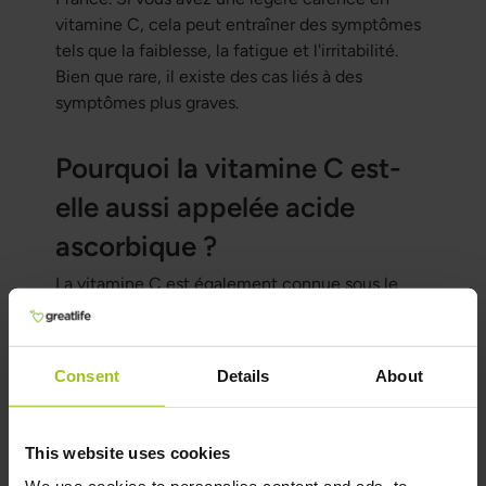
vitamine C, cela peut entraîner des symptômes
tels que la faiblesse, la fatigue et l'irritabilité.
Bien que rare, il existe des cas liés à des
symptômes plus graves.
Pourquoi la vitamine C est-
elle aussi appelée acide
ascorbique ?
La vitamine C est également connue sous le
nom d’acide ascorbique, un nom dérivé du latin
"a scorbutus", ce qui signifie "sans scorbut".
Cependant, la vitamine C n’est pas seulement
Consent
Details
About
de l’acide ascorbique ; elle possède d'autres
fonctions et propriétés.
This website uses cookies
La vitamine C réduit-elle le