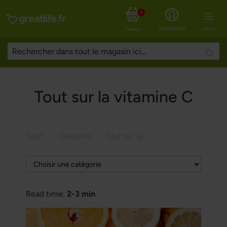
0
CONNEXION
MENU
PANIER
Searc
Tout sur la vitamine C
Start
Greatlife Magazine
Tout sur la vitamine C
Read time:
2-3 min