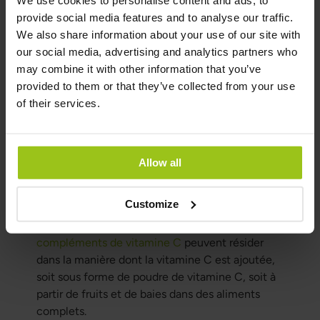
We use cookies to personalise content and ads, to
risque de rhume ?
provide social media features and to analyse our traffic.
We also share information about your use of our site with
Il existe des études contrôlées en double
our social media, advertising and analytics partners who
aveugle qui montrent que la vitamine C réduit le
may combine it with other information that you’ve
risque de rhume.
provided to them or that they’ve collected from your use
of their services.
Quelles sont les différences
entre les différents
Allow all
compléments alimentaires
contenant de la vitamine C ?
Customize
Les différences entre les différents
compléments de vitamine C
peuvent résider
dans la manière dont la vitamine C est ajoutée,
soit sous forme de poudre de vitamine C, soit à
partir de fruits et de baies dans des aliments
complets.