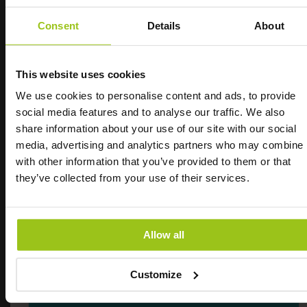
l'herbe et biologique.
Consent
Details
About
INGRÉDIENTS
This website uses cookies
AVIS
We use cookies to personalise content and ads, to provide
social media features and to analyse our traffic. We also
Produits associés
L’équivalent marin
share information about your use of our site with our social
Check items to add to the cart or
media, advertising and analytics partners who may combine i
de Nordic Kings
with other information that you’ve provided to them or that
select all
they’ve collected from your use of their services.
"J'ai souffert de rhumes constants et d'une
sensation de brûlure dans tout le corps ces
Allow all
derniers mois. J'ai été extrêmement fatiguée
pendant longtemps. Après quelques jours avec
Customize
Oyster Pure, je ne me sens plus malade !"
– Linn
Poudre de Bouillon