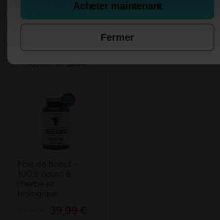
d'Os Premium –
Acheter maintenant
nourri à l'herbe et
biologique
Fermer
39,99 €
54,99 €
Ajouter au panier
Foie de Boeuf –
100% nourri à
l'herbe et
biologique
39,99 €
44,99 €