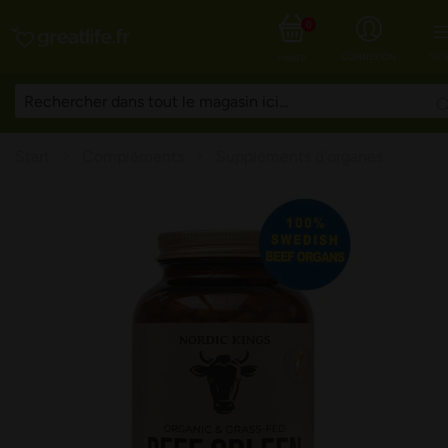
0
CONNEXION
MEN
PANIER
Start
Compléments
Suppléments d'organes