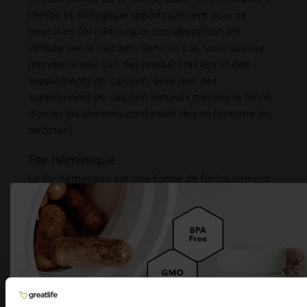
l'herbe et biologique spécifiquement pour sa
teneur en fer héminique, son absorption est
inhibée par le calcium. Dans ce cas, vous devriez
prendre la rate loin des produits laitiers et des
suppléments de calcium, ainsi que des
suppléments de calcium naturels comme la farine
d'os ou les aliments contenant des os (comme les
sardines).
Fer héminique
Le fer héminique est une forme de fer hautement
biodisponible que le corps préfère. Le fer
héminique est le fer lié à l'hémoglobine et à la
myoglobine, ce qui permet au corps d'absorber
jusqu'à près de 40 % du fer héminique. Le fer non
héminique a un taux d'absorption beaucoup plus
faible, environ 5 %. Le fer héminique se trouve en
forte quantité dans la rate de bœuf 100 % nourrie à