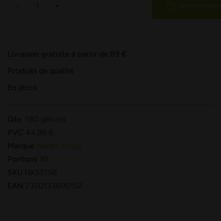
-
+
Ajouter au pani
Livraison gratuite à partir de 89 €
Produits de qualité
En stock
Qte.
180 gélules
PVC
44,99 €
Marque
Nordic Kings
Portions
30
SKU
NK55158
EAN
7350133600152