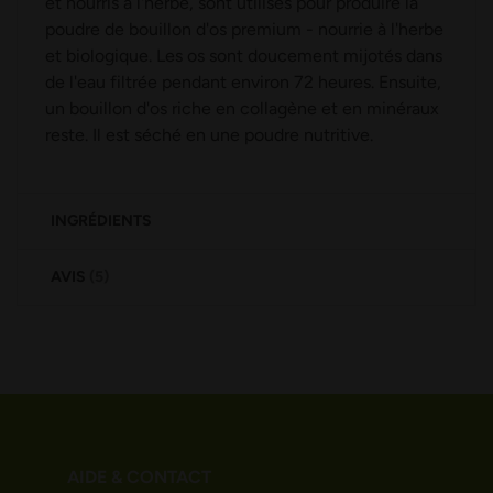
et nourris à l'herbe, sont utilisés pour produire la
poudre de bouillon d'os premium - nourrie à l'herbe
et biologique. Les os sont doucement mijotés dans
de l'eau filtrée pendant environ 72 heures. Ensuite,
un bouillon d'os riche en collagène et en minéraux
reste. Il est séché en une poudre nutritive.
INGRÉDIENTS
AVIS
5
AIDE & CONTACT