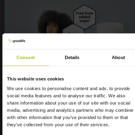
premium - nourrie à l'herbe et biologique est
testée en laboratoire pour les métaux lourds. Le
produit est sous forme de poudre.
Comment prendre du bouillon d'os ?
La poudre de bouillon d'os premium - nourrie à
l'herbe et biologique peut être ajoutée aux
smoothies, utilisée comme poudre protéinée dans
Consent
Details
About
les shakes, mais elle peut également être utilisée
dans les soupes et la cuisson. La poudre de bouillon
d'os premium - nourrie à l'herbe et biologique peut
This website uses cookies
aussi être utilisée pour augmenter la teneur en
We use cookies to personalise content and ads, to provide
protéines et en collagène dans les crêpes et les
social media features and to analyse our traffic. We also
gaufres. Elle ne contient absolument aucun
Soutenez naturellement
share information about your use of our site with our social
émulsifiant, il peut donc être nécessaire de
media, advertising and analytics partners who may combine i
mélanger un peu plus lors de la préparation. La
peau et articulations
with other information that you’ve provided to them or that
poudre de bouillon d'os premium - nourrie à l'herbe
they’ve collected from your use of their services.
et biologique peut également être mélangée à de
l'eau chaude.