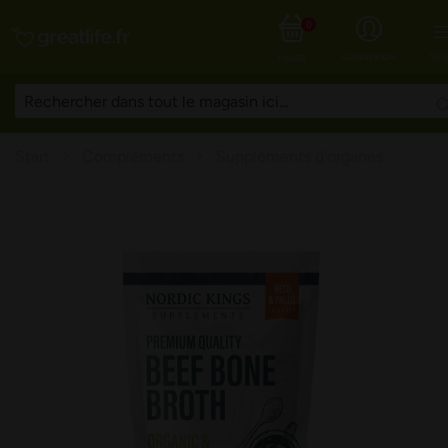
0
CONNEXION
MEN
PANIER
Start
Compléments
Suppléments d'organes