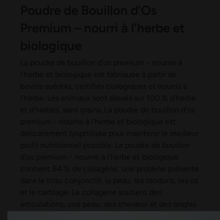
Poudre de Bouillon d'Os
Premium – nourri à l'herbe et
biologique
La poudre de bouillon d'os premium - nourrie à
l'herbe et biologique est fabriquée à partir de
bovins suédois, certifiés biologiques et nourris à
l'herbe. Les animaux sont élevés sur 100 % d'herbe
et d'herbes, sans grains. La poudre de bouillon d'os
premium - nourrie à l'herbe et biologique est
délicatement lyophilisée pour maintenir le meilleur
profil nutritionnel possible. La poudre de bouillon
d'os premium - nourrie à l'herbe et biologique
contient 84 % de collagène, une protéine présente
dans le tissu conjonctif, la peau, les tendons, les os
et le cartilage. Le collagène soutient des
articulations, une peau, des cheveux et des ongles
en bonne santé. La poudre de bouillon d'os