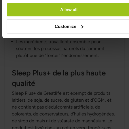
Formule synergique avec nutriments
sous formes actives
Allow all
Sleep Plus+ combine glycine, L-tryptophane,
taurine, magnésium, L-théanine, zinc et vitamine
Customize
B6 active dans une approche réfléchie.
Les ingrédients travaillent ensemble pour
soutenir les processus naturels du sommeil
plutôt que de “forcer” l’endormissement.
Sleep Plus+ de la plus haute
qualité
Sleep Plus+ de Greatlife est exempt de produits
laitiers, de soja, de sucre, de gluten et d’OGM, et
ne contient pas d’édulcorants artificiels, de
colorants, de conservateurs, d’huiles hydrogénées,
de sirop de maïs ni de stéarate de magnésium. Le
produit est livré dans un pot en verre foncé, sans