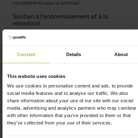
compléments pour le sommeil :
Soutien à l’endormissement et à la
relaxation
Sleep Plus+ a été conçu pour aider le corps à se
détendre et faciliter l’endormissement.
La formule soutient la sérénité mentale et réduit
Consent
Details
About
le “bruit mental” avant le coucher.
Contribue à une meilleure qualité de
This website uses cookies
sommeil et récupération
We use cookies to personalise content and ads, to provide
Sleep Plus+ peut favoriser un sommeil plus
social media features and to analyse our traffic. We also
profond et plus réparateur, permettant de se
share information about your use of our site with our social
sentir plus reposé.
media, advertising and analytics partners who may combine i
Les nutriments soutiennent le système nerveux
with other information that you’ve provided to them or that
et les muscles pendant la nuit pour une meilleure
they’ve collected from your use of their services.
récupération.