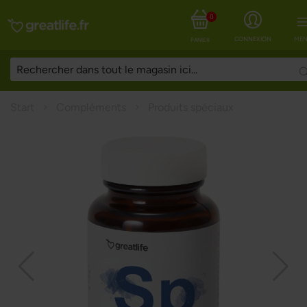
0
CONNEXION
MEN
PANIER
Start
Compléments
Produits spéciaux