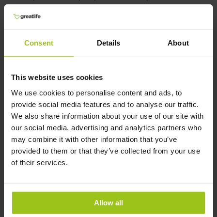
immunitaire normale face à un antigène.
Les aliments riches en zinc comprennent
notamment les fruits de mer, les épinards, les
Consent
Details
About
graines de courge, le cacao et les champignons.
Auteur et Réviseur
This website uses cookies
We use cookies to personalise content and ads, to
Auteur:
provide social media features and to analyse our traffic.
Greatlife.fr ,
Les meilleurs en santé
We also share information about your use of our site with
our social media, advertising and analytics partners who
Réviseur:
may combine it with other information that you’ve
Teresa Husén, Thérapeute en nutrition en
provided to them or that they’ve collected from your use
médecine fonctionnelle
of their services.
Dernière mise à jour:
16 Juin 2026
Allow all