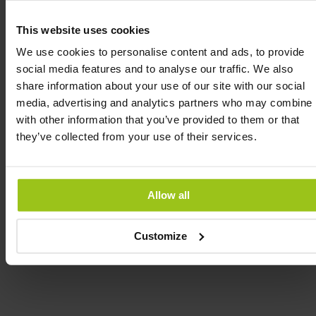
maintien de la santé des os et des dents.
This website uses cookies
Les gummies multivitaminés pour enfants de
MegaFood ne contiennent que 3 grammes de
We use cookies to personalise content and ads, to provide
sucre par portion. Un décilitre de jus d'orange
social media features and to analyse our traffic. We also
ordinaire contient un peu plus de 8 grammes de
share information about your use of our site with our social
sucres. Un verre normal de jus d'orange contient
media, advertising and analytics partners who may combine i
donc 20 grammes de sucres, c'est-à-dire plus de 6
with other information that you’ve provided to them or that
fois la quantité contenue dans une portion de
they’ve collected from your use of their services.
gummies multivitaminés pour enfants.
Allow all
INGRÉDIENTS
Customize
AVIS