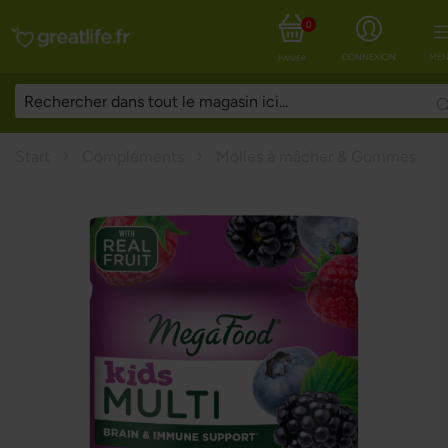
0
CONNEXION
MEN
PANIER
Start
Compléments
Molles à mâcher & Gommes