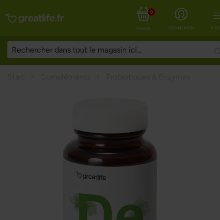
0
CONNEXION
MEN
PANIER
Start
Compléments
Probiotiques & Enzymes