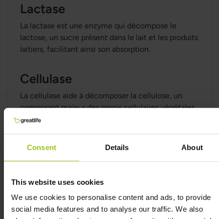
Lactase
La lactase est une enzyme qui décompose le
lactose, un sucre présent dans le lait et les produits
laitiers, facilitant ainsi son absorption.
Cellulase
La cellulase aide à décomposer la cellulose, un
composant majeur des parois cellulaires végétales.
Elle permet ainsi une meilleure digestion des
aliments riches en fibres.
Consent
Details
About
Lipase
La lipase aide à décomposer les graisses en acides
This website uses cookies
gras et glycérol, facilitant leur absorption par
We use cookies to personalise content and ads, to provide
l'organisme.
social media features and to analyse our traffic. We also
Les Enzymes Digestives Plus+ sont formulées pour