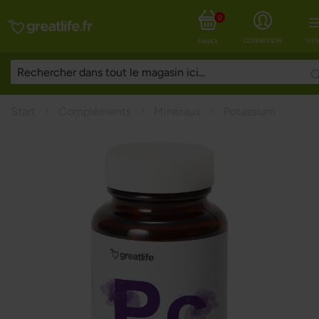
0
CONNEXION
MEN
PANIER
Start
Compléments
Minéraux
Potassium