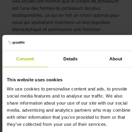
Des études ont montré que le citrate de potassium
est l'une des formes de potassium les plus
biodisponibles, ce qui en fait un choix optimal pour
ceux qui souhaitent maintenir un bon équilibre
électrolytique et promouvoir une fonction
musculaire et cardiaque saine.
Pourquoi choisir le citrate de
Consent
Details
About
potassium ?
Le citrate de potassium présente plusieurs
This website uses cookies
avantages par rapport à d'autres formes de
We use cookies to personalise content and ads, to provide
potassium, telles que le chlorure de potassium et le
social media features and to analyse our traffic. We also
bicarbonate de potassium.
share information about your use of our site with our social
media, advertising and analytics partners who may combine i
Meilleure absorption
with other information that you’ve provided to them or that
Le citrate de potassium est efficacement absorbé
they’ve collected from your use of their services.
par le corps et possède une haute biodisponibilité,