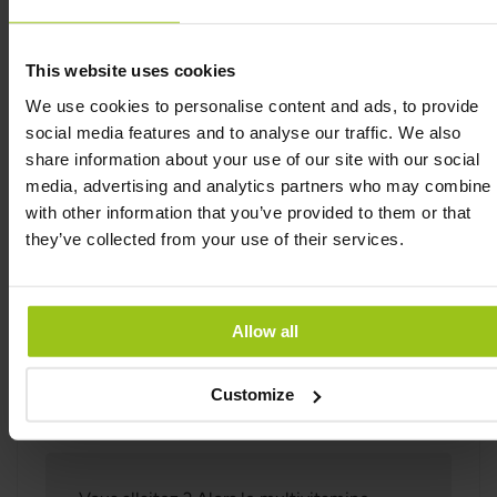
au métabolisme normal des graisses et au maintien
de la fonction hépatique normale. La choline est
avant tout ajoutée pour soutenir la santé du fœtus.
This website uses cookies
We use cookies to personalise content and ads, to provide
Baby and Me 2 Prenatal Multi contient des
social media features and to analyse our traffic. We also
nutriments qui contribuent à la formation normale
share information about your use of our site with our social
du collagène de la peau. Il contient également des
media, advertising and analytics partners who may combine i
nutriments qui aident le système immunitaire à
with other information that you’ve provided to them or that
bien fonctionner et qui aident également à
they’ve collected from your use of their services.
protéger les cellules contre le stress oxydatif. Baby
and Me 2 Prenatal Multi contient des
micronutriments qui aident le système
neurologique à bien fonctionner et à réduire la
Allow all
fatigue et l'épuisement. Baby and Me 2 Prenatal
Multi est fabriqué à partir de véritables aliments
Customize
complets dans lesquels des cofacteurs s'associent
aux vitamines pour une biodisponibilité optimale.