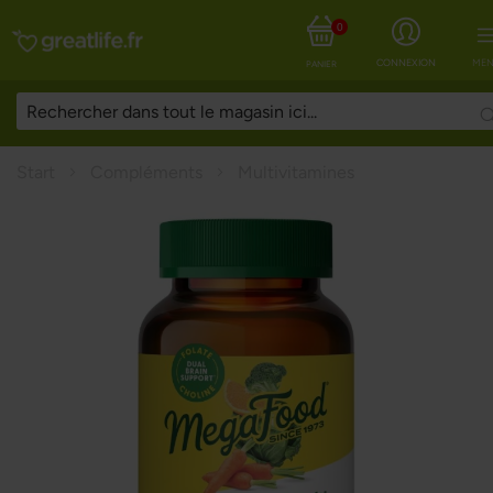
0
CONNEXION
MEN
PANIER
Start
Compléments
Multivitamines